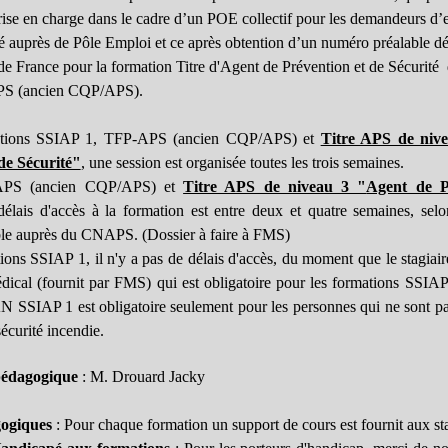
ise en charge dans le cadre d’un POE collectif pour les demandeurs d’
sé auprès de Pôle Emploi et ce après obtention d’un numéro préalable dél
 France pour la formation Titre d'
Agent de Prévention et de Sécurité
d
APS (ancien CQP/APS).
ations SSIAP 1, TFP-APS (ancien CQP/APS) et
Titre APS de niv
de Sécurité"
, une session est organisée toutes les trois semaines.
APS (ancien CQP/APS) et
Titre APS de niveau 3 "
Agent de P
délais d'accès à la formation est entre deux et quatre semaines, se
le auprès du CNAPS. (Dossier à faire à FMS)
tions SSIAP 1,
il n'y a pas de délais d'accès, du moment que le stagiair
médical (fournit par FMS) qui est obligatoire pour les formations SSIA
 SSIAP 1 est obligatoire seulement pour les personnes qui ne sont pas
sécurité incendie.
pédagogique
: M. Drouard Jacky
ogiques
: Pour chaque formation un support de cours est fournit aux sta