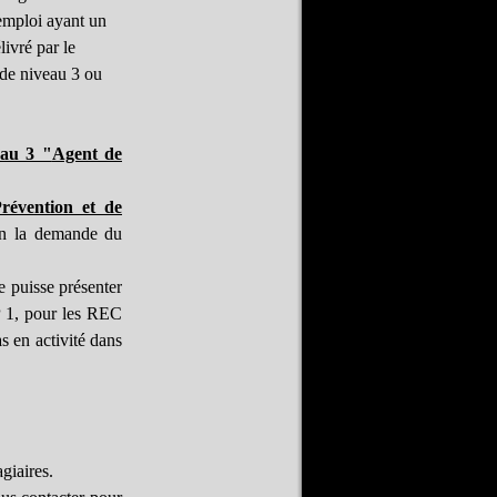
emploi ayant un
ivré par le
e niveau 3 ou
eau 3 "
Agent de
révention et de
lon la demande du
e puisse présenter
P 1, pour les REC
 en activité dans
giaires.